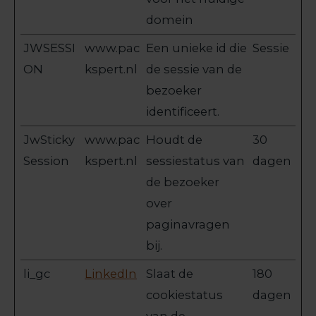
domein
JWSESSI
www.pac
Een unieke id die
Sessie
ON
kspert.nl
de sessie van de
bezoeker
identificeert.
JwSticky
www.pac
Houdt de
30
Session
kspert.nl
sessiestatus van
dagen
de bezoeker
over
paginavragen
bij.
li_gc
LinkedIn
Slaat de
180
cookiestatus
dagen