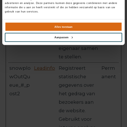
adverteren en analyse. Deze partners kunnen deze gegevens combineren met andere
wordt gebruikt
informatie die u aan ze heeft verstrekt of die ze hebben verzameld op basis van uw
gebruik van hun services.
om statistische
rapporten en
Alles toestaan
heatmaps voor
Aanpassen
de website-
eigenaar samen
te stellen.
snowplo
Leadinfo
Registreert
Perm
wOutQu
statistische
anent
eue_#_p
gegevens over
ost2
het gedrag van
bezoekers aan
de website.
Gebruikt voor