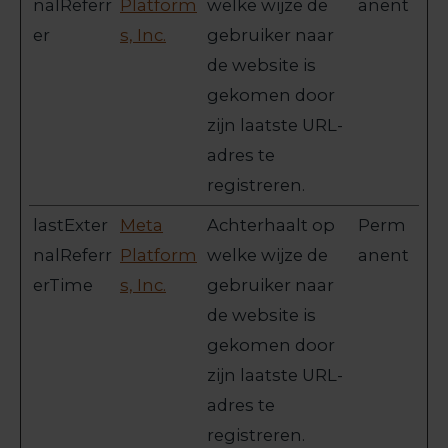
nalReferr
Platform
welke wijze de
anent
er
s, Inc.
gebruiker naar
de website is
gekomen door
zijn laatste URL-
adres te
registreren.
lastExter
Meta
Achterhaalt op
Perm
nalReferr
Platform
welke wijze de
anent
erTime
s, Inc.
gebruiker naar
de website is
gekomen door
zijn laatste URL-
adres te
registreren.