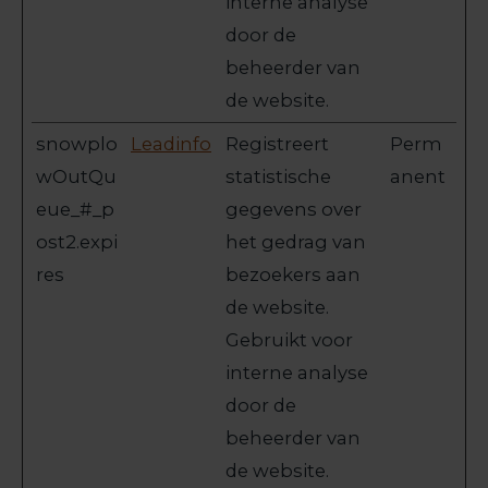
interne analyse
door de
beheerder van
de website.
snowplo
Leadinfo
Registreert
Perm
wOutQu
statistische
anent
eue_#_p
gegevens over
ost2.expi
het gedrag van
res
bezoekers aan
de website.
Gebruikt voor
interne analyse
door de
beheerder van
de website.