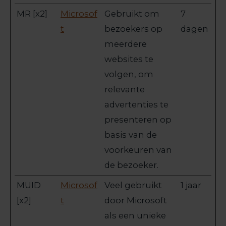
MR [x2]
Microsof
Gebruikt om
7
t
bezoekers op
dagen
meerdere
websites te
volgen, om
relevante
advertenties te
presenteren op
basis van de
voorkeuren van
de bezoeker.
MUID
Microsof
Veel gebruikt
1 jaar
[x2]
t
door Microsoft
als een unieke