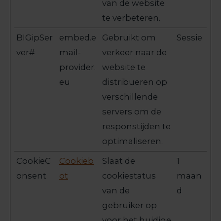
van de website
te verbeteren.
BIGipSer
embed.e
Gebruikt om
Sessie
ver#
mail-
verkeer naar de
provider.
website te
eu
distribueren op
verschillende
servers om de
responstijden te
optimaliseren.
CookieC
Cookieb
Slaat de
1
onsent
ot
cookiestatus
maan
van de
d
gebruiker op
voor het huidige