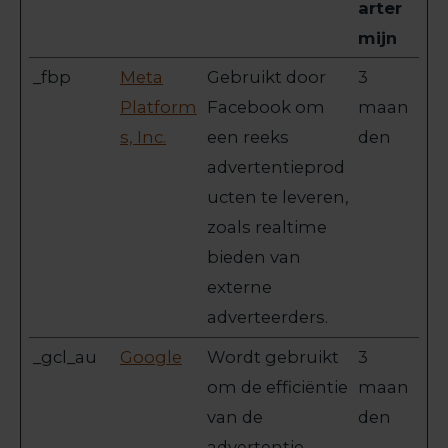
arter
mijn
_fbp
Meta
Gebruikt door
3
Platform
Facebook om
maan
s, Inc.
een reeks
den
advertentieprod
ucten te leveren,
zoals realtime
bieden van
externe
adverteerders.
_gcl_au
Google
Wordt gebruikt
3
om de efficiëntie
maan
van de
den
advertentie-