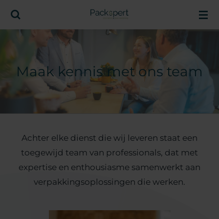
Ga
direct
naar
de
Maak kennis met ons team
hoofdinhoud
Achter elke dienst die wij leveren staat een
toegewijd team van professionals, dat met
expertise en enthousiasme samenwerkt aan
verpakkingsoplossingen die werken.