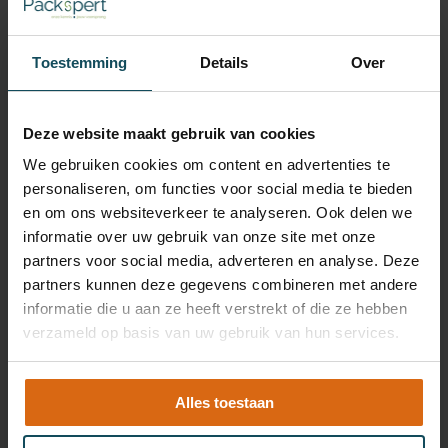
Meer over Packspert
Toestemming
Details
Over
KENNIS
Deze website maakt gebruik van cookies
Kennisbank
We gebruiken cookies om content en advertenties te
Artikelen
personaliseren, om functies voor social media te bieden
Cases
en om ons websiteverkeer te analyseren. Ook delen we
informatie over uw gebruik van onze site met onze
THEMA'S
partners voor social media, adverteren en analyse. Deze
partners kunnen deze gegevens combineren met andere
PPWR
informatie die u aan ze heeft verstrekt of die ze hebben
Duurzaamheid
verzameld op basis van uw gebruik van hun services.
Materiaalkeuze
Alles toestaan
CONTACT
Contact