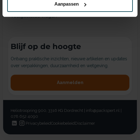
Aanpassen
Ons team
Veelgestelde vragen
Blijf op de hoogte
Ontvang praktische inzichten, nieuwe artikelen en updates
over verpakkingen, duurzaamheid en wetgeving.
Aanmelden
Heliotroopring 900, 3316 KG Dordrecht | info@packspert.nl |
078 652 4090
Privacybeleid
Cookiebeleid
Disclaimer