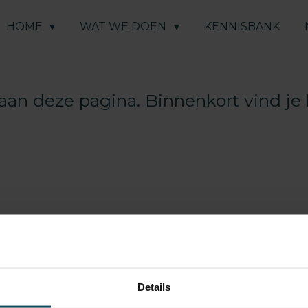
HOME
WAT WE DOEN
KENNISBANK
n deze pagina. Binnenkort vind je h
Details