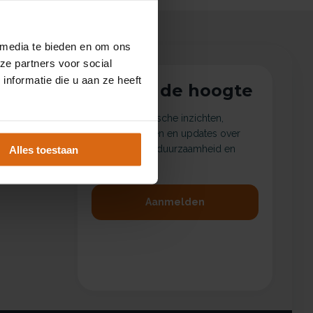
 media te bieden en om ons
ze partners voor social
nformatie die u aan ze heeft
Blijf op de hoogte
Ontvang praktische inzichten,
nieuwe artikelen en updates over
verpakkingen, duurzaamheid en
Alles toestaan
en
wetgeving.
Aanmelden