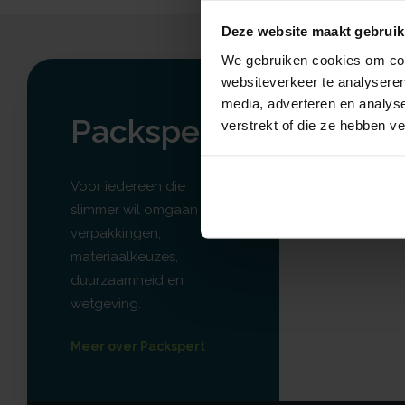
Deze website maakt gebruik
We gebruiken cookies om cont
websiteverkeer te analyseren
media, adverteren en analys
KENNIS
Packspert
verstrekt of die ze hebben v
Kennisbank
Artikelen
Voor iedereen die
Cases
slimmer wil omgaan met
verpakkingen,
materiaalkeuzes,
duurzaamheid en
wetgeving.
Meer over Packspert