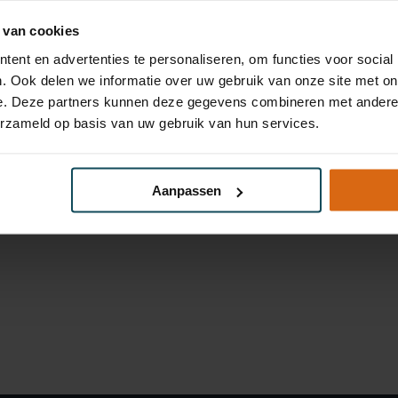
 van cookies
ent en advertenties te personaliseren, om functies voor social
. Ook delen we informatie over uw gebruik van onze site met on
e. Deze partners kunnen deze gegevens combineren met andere i
THEMA'S
CONTACT
erzameld op basis van uw gebruik van hun services.
PPWR
Contact
Duurzaamheid
Ons team
Aanpassen
Materiaalkeuze
Veelgestelde vrag