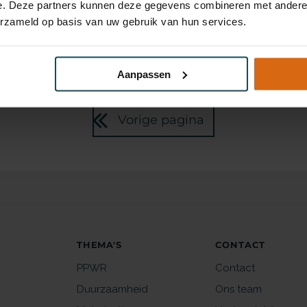
e. Deze partners kunnen deze gegevens combineren met andere i
erzameld op basis van uw gebruik van hun services.
Volgende pagina
Aanpassen
Vorige pagina
THEMA'S
CONTACT
PPWR
Contact
Duurzaamheid
Ons team