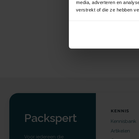
media, adverteren en analys
verstrekt of die ze hebben v
KENNIS
Packspert
Kennisbank
Artikelen
Voor iedereen die